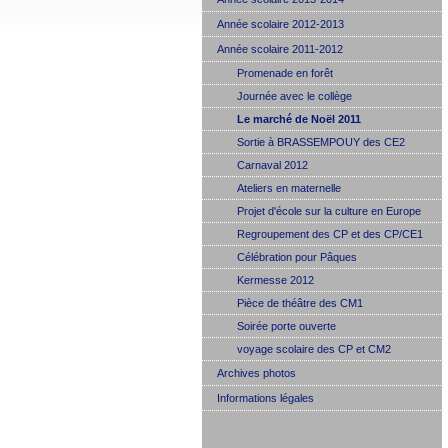
Année scolaire 2012-2013
Année scolaire 2011-2012
Promenade en forêt
Journée avec le collège
Le marché de Noël 2011
Sortie à BRASSEMPOUY des CE2
Carnaval 2012
Ateliers en maternelle
Projet d'école sur la culture en Europe
Regroupement des CP et des CP/CE1
Célébration pour Pâques
Kermesse 2012
Pièce de théâtre des CM1
Soirée porte ouverte
voyage scolaire des CP et CM2
Archives photos
Informations légales