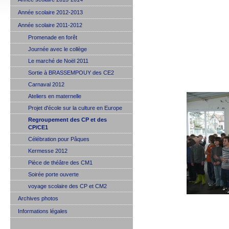
Année scolaire 2012-2013
Année scolaire 2011-2012
Promenade en forêt
Journée avec le collège
Le marché de Noël 2011
Sortie à BRASSEMPOUY des CE2
Carnaval 2012
Ateliers en maternelle
Projet d'école sur la culture en Europe
Regroupement des CP et des
CP/CE1
Célébration pour Pâques
Kermesse 2012
Pièce de théâtre des CM1
Soirée porte ouverte
voyage scolaire des CP et CM2
Archives photos
Informations légales