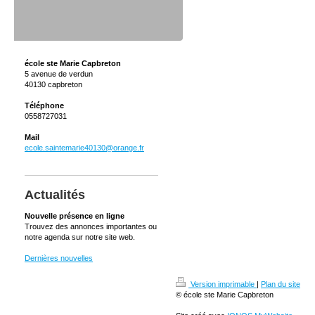
école ste Marie Capbreton
5 avenue de verdun
40130 capbreton
Téléphone
0558727031
Mail
ecole.saintemarie40130@orange.fr
Actualités
Nouvelle présence en ligne
Trouvez des annonces importantes ou
notre agenda sur notre site web.
Dernières nouvelles
Version imprimable
|
Plan du site
© école ste Marie Capbreton