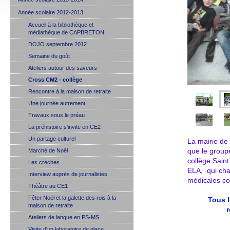
Année scolaire 2012-2013
Accueil à la bibliothèque et
médiathèque de CAPBRETON
DOJO septembre 2012
Semaine du goût
Ateliers autour des saveurs
Cross CM2 - collège
Rencontre à la maison de retraite
Une journée autrement
Travaux sous le préau
La préhistoire s'invite en CE2
Un partage culturel
La mairie de
Marché de Noël
que le group
collège Saint
Les crèches
ELA, qui cha
Interview auprès de journalistes
médicales co
Théâtre au CE1
Fêter Noël et la galette des rois à la
Tous l
maison de retraite
r
Ateliers de langue en PS-MS
Visite d'un laboratoire de glace