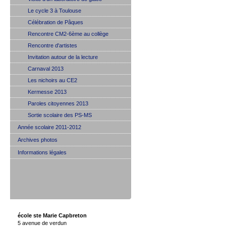
Le cycle 3 à Toulouse
Célébration de Pâques
Rencontre CM2-6ème au collège
Rencontre d'artistes
Invitation autour de la lecture
Carnaval 2013
Les nichoirs au CE2
Kermesse 2013
Paroles citoyennes 2013
Sortie scolaire des PS-MS
Année scolaire 2011-2012
Archives photos
Informations légales
école ste Marie Capbreton
5 avenue de verdun