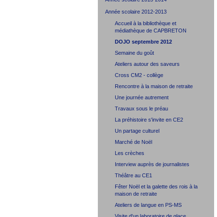
Année scolaire 2012-2013
Accueil à la bibliothèque et
médiathèque de CAPBRETON
DOJO septembre 2012
Semaine du goût
Ateliers autour des saveurs
Cross CM2 - collège
Rencontre à la maison de retraite
Une journée autrement
Travaux sous le préau
La préhistoire s'invite en CE2
Un partage culturel
Marché de Noël
Les crèches
Interview auprès de journalistes
Théâtre au CE1
Fêter Noël et la galette des rois à la
maison de retraite
Ateliers de langue en PS-MS
Visite d'un laboratoire de glace