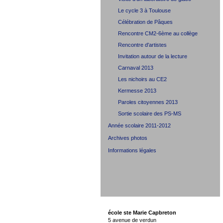
Le cycle 3 à Toulouse
Célébration de Pâques
Rencontre CM2-6ème au collège
Rencontre d'artistes
Invitation autour de la lecture
Carnaval 2013
Les nichoirs au CE2
Kermesse 2013
Paroles citoyennes 2013
Sortie scolaire des PS-MS
Année scolaire 2011-2012
Archives photos
Informations légales
école ste Marie Capbreton
5 avenue de verdun