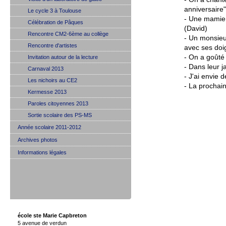
anniversaire"
Le cycle 3 à Toulouse
- Une mamie 
Célébration de Pâques
(David)
Rencontre CM2-6ème au collège
- Un monsieur
Rencontre d'artistes
avec ses doig
- On a goûté 
Invitation autour de la lecture
- Dans leur j
Carnaval 2013
- J'ai envie 
Les nichoirs au CE2
- La prochain
Kermesse 2013
Paroles citoyennes 2013
Sortie scolaire des PS-MS
Année scolaire 2011-2012
Archives photos
Informations légales
école ste Marie Capbreton
5 avenue de verdun