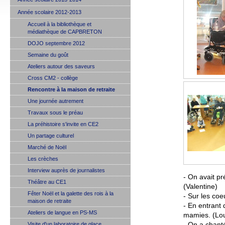
Année scolaire 2012-2013
Accueil à la bibliothèque et
médiathèque de CAPBRETON
DOJO septembre 2012
Semaine du goût
Ateliers autour des saveurs
Cross CM2 - collège
Rencontre à la maison de retraite
Une journée autrement
Travaux sous le préau
La préhistoire s'invite en CE2
Un partage culturel
Marché de Noël
Les crèches
Interview auprès de journalistes
- On avait p
Théâtre au CE1
(Valentine)
Fêter Noël et la galette des rois à la
- Sur les coe
maison de retraite
- En entrant 
Ateliers de langue en PS-MS
mamies. (Lou
Visite d'un laboratoire de glace
- On a chant