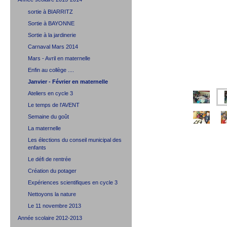
sortie à BIARRITZ
Sortie à BAYONNE
Sortie à la jardinerie
Carnaval Mars 2014
Mars - Avril en maternelle
Enfin au collège ....
Janvier - Février en maternelle
Ateliers en cycle 3
Le temps de l'AVENT
Semaine du goût
La maternelle
Les élections du conseil municipal des
enfants
Le défi de rentrée
Création du potager
Expériences scientifiques en cycle 3
Nettoyons la nature
Le 11 novembre 2013
Année scolaire 2012-2013