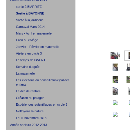
sortie à BIARRITZ
Sortie à BAYONNE
Sortie à la jardinerie
Carnaval Mars 2014
Mars - Avril en maternelle
Enfin au collège ....
Janvier - Février en maternelle
Ateliers en cycle 3
Le temps de l'AVENT
Semaine du goût
La maternelle
Les élections du conseil municipal des
enfants
Le défi de rentrée
Création du potager
Expériences scientifiques en cycle 3
Nettoyons la nature
Le 11 novembre 2013
Année scolaire 2012-2013