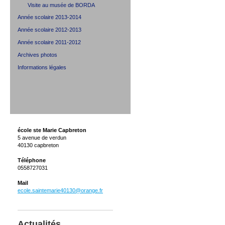
Visite au musée de BORDA
Année scolaire 2013-2014
Année scolaire 2012-2013
Année scolaire 2011-2012
Archives photos
Informations légales
école ste Marie Capbreton
5 avenue de verdun
40130 capbreton
Téléphone
0558727031
Mail
ecole.saintemarie40130@orange.fr
Actualités