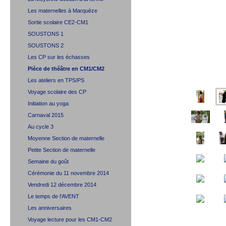
Les maternelles à Marquèze
Sortie scolaire CE2-CM1
SOUSTONS 1
SOUSTONS 2
Les CP sur les échasses
Pièce de théâtre en CM1/CM2
Les ateliers en TPS/PS
Voyage scolaire des CP
Initiation au yoga
Carnaval 2015
Au cycle 3
Moyenne Section de maternelle
Petite Section de maternelle
Semaine du goût
Cérémonie du 11 novembre 2014
Vendredi 12 décembre 2014
Le temps de l'AVENT
Les anniversaires
Voyage lecture pour les CM1-CM2