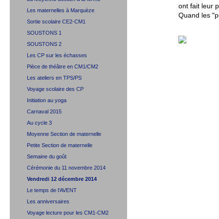
ont fait leur
Les maternelles à Marquèze
Quand les "pe
Sortie scolaire CE2-CM1
SOUSTONS 1
SOUSTONS 2
Les CP sur les échasses
Pièce de théâtre en CM1/CM2
Les ateliers en TPS/PS
Voyage scolaire des CP
Initiation au yoga
Carnaval 2015
Au cycle 3
Moyenne Section de maternelle
Petite Section de maternelle
Semaine du goût
Cérémonie du 11 novembre 2014
Vendredi 12 décembre 2014
Le temps de l'AVENT
Les anniversaires
Voyage lecture pour les CM1-CM2