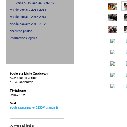
Visite au musée de BORDA
Année scolaire 2013-2014
Année scolaire 2012-2013
Année scolaire 2011-2012
Archives photos
Informations légales
école ste Marie Capbreton
5 avenue de verdun
40130 capbreton
Téléphone
0558727031
Mail
ecole.saintemarie40130@orange.fr
Actualités