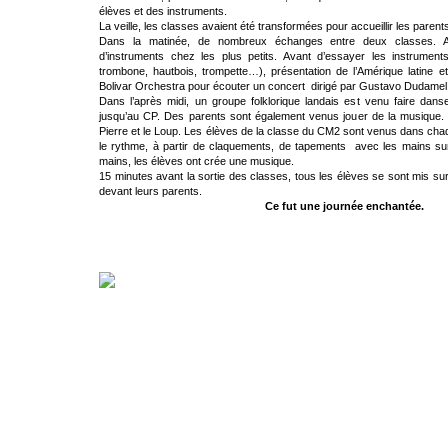
élèves et des instruments.
La veille, les classes avaient été transformées pour accueillir les paren
Dans la matinée, de nombreux échanges entre deux classes. Atel
d’instruments chez les plus petits. Avant d’essayer les instruments
trombone, hautbois, trompette…), présentation de l’Amérique latine 
Bolivar Orchestra pour écouter un concert dirigé par Gustavo Dudamel
Dans l’après midi, un groupe folklorique landais est venu faire dans
jusqu’au CP. Des parents sont également venus jouer de la musique. 
Pierre et le Loup. Les élèves de la classe du CM2 sont venus dans cha
le rythme, à partir de claquements, de tapements avec les mains sur 
mains, les élèves ont crée une musique.
15 minutes avant la sortie des classes, tous les élèves se sont mis sur
devant leurs parents.
Ce fut une journée enchantée.