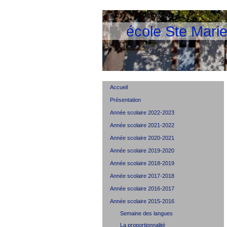
école Ste Mari
Accueil
Présentation
Année scolaire 2022-2023
Année scolaire 2021-2022
Année scolaire 2020-2021
Année scolaire 2019-2020
Année scolaire 2018-2019
Année scolaire 2017-2018
Année scolaire 2016-2017
Année scolaire 2015-2016
Semaine des langues
La proportionnalité