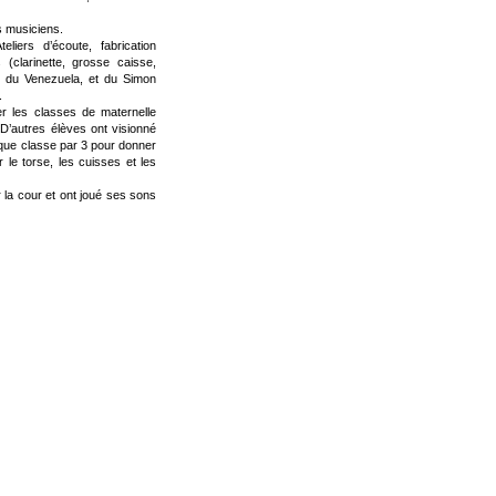
ts musiciens.
iers d’écoute, fabrication
 (clarinette, grosse caisse,
et du Venezuela, et du Simon
.
er les classes de maternelle
D’autres élèves ont visionné
que classe par 3 pour donner
le torse, les cuisses et les
 la cour et ont joué ses sons