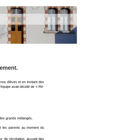
rement.
os élèves et en invitant des
l’équipe avait décidé de « Ré-
t des grands mélangés.
nt les parents au moment du
r de récréation, accueil des