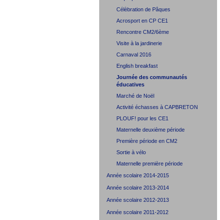
Célèbration de Pâques
Acrosport en CP CE1
Rencontre CM2/6ème
Visite à la jardinerie
Carnaval 2016
English breakfast
Journée des communautés
éducatives
Marché de Noël
Activité échasses à CAPBRETON
PLOUF! pour les CE1
Maternelle deuxième période
Première période en CM2
Sortie à vélo
Maternelle première période
Année scolaire 2014-2015
Année scolaire 2013-2014
Année scolaire 2012-2013
Année scolaire 2011-2012