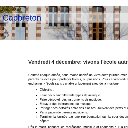
e Capbreton
Vendredi 4 décembre: vivons l'école aut
Comme chaque année, nous avons décidé de vivre cette journée avec n
parents d’élèves pour partager talents, ou passions. Pour ce vendredi, 
enchanter » l’école sans cartable uniquement avec de la musique.
Objectifs :
Faire découvrir différents types de musique.
Faire découvrir des instruments de musique.
Essayer des instruments de musique.
Partager des activités entre des classes, souvent des petits e
Participation de parents musiciens.
Terminer la journée par une représentation sur la cour deva
départ.
Dés le matin, pendant les récréations, musique et chansons sur la cou