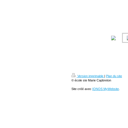
Version imprimable
|
Plan du site
© école ste Marie Capbreton
Site créé avec
IONOS MyWebsite
.