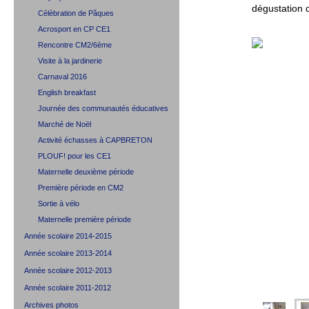
dégustation 
Célèbration de Pâques
Acrosport en CP CE1
Rencontre CM2/6ème
Visite à la jardinerie
Carnaval 2016
English breakfast
Journée des communautés éducatives
Marché de Noël
Activité échasses à CAPBRETON
PLOUF! pour les CE1
Maternelle deuxième période
Première période en CM2
Sortie à vélo
Maternelle première période
Année scolaire 2014-2015
Année scolaire 2013-2014
Année scolaire 2012-2013
Année scolaire 2011-2012
Archives photos