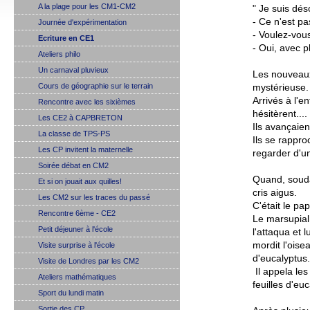
A la plage pour les CM1-CM2
" Je suis dés
- Ce n'est pa
Journée d'expérimentation
- Voulez-vou
Ecriture en CE1
- Oui, avec pl
Ateliers philo
Un carnaval pluvieux
Les nouveaux
Cours de géographie sur le terrain
mystérieuse.
Arrivés à l'e
Rencontre avec les sixièmes
hésitèrent....
Les CE2 à CAPBRETON
Ils avançaie
La classe de TPS-PS
Ils se rappro
Les CP invitent la maternelle
regarder d'u
Soirée débat en CM2
Quand, soudai
Et si on jouait aux quilles!
cris aigus.
Les CM2 sur les traces du passé
C'était le pa
Rencontre 6ème - CE2
Le marsupial 
Petit déjeuner à l'école
l'attaqua et 
mordit l'oise
Visite surprise à l'école
d'eucalyptus.
Visite de Londres par les CM2
Il appela le
Ateliers mathématiques
feuilles d'eu
Sport du lundi matin
Sortie des CP