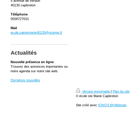
5 avenue de verdun
40130 capbreton
Téléphone
0558727031
Mail
ecole.saintemarie40130@orange.fr
Actualités
Nouvelle présence en ligne
Trouvez des annonces importantes ou
notre agenda sur notre site web.
Dernières nouvelles
Version imprimable
|
Plan du site
© école ste Marie Capbreton
Site créé avec
IONOS MyWebsite
.