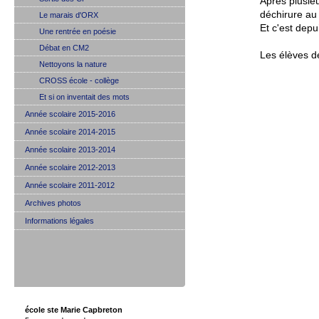
Après plusieu
déchirure au
Le marais d'ORX
Et c'est depu
Une rentrée en poésie
Débat en CM2
Les élèves d
Nettoyons la nature
CROSS école - collège
Et si on inventait des mots
Année scolaire 2015-2016
Année scolaire 2014-2015
Année scolaire 2013-2014
Année scolaire 2012-2013
Année scolaire 2011-2012
Archives photos
Informations légales
école ste Marie Capbreton