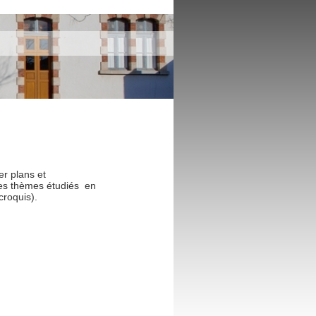
er plans et
es thèmes étudiés en
croquis).