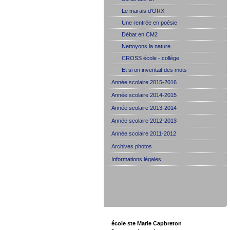
Le marais d'ORX
Une rentrée en poésie
Débat en CM2
Nettoyons la nature
CROSS école - collège
Et si on inventait des mots
Année scolaire 2015-2016
Année scolaire 2014-2015
Année scolaire 2013-2014
Année scolaire 2012-2013
Année scolaire 2011-2012
Archives photos
Informations légales
école ste Marie Capbreton