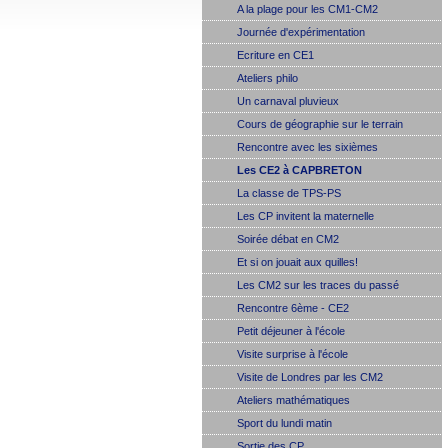
A la plage pour les CM1-CM2
Journée d'expérimentation
Ecriture en CE1
Ateliers philo
Un carnaval pluvieux
Cours de géographie sur le terrain
Rencontre avec les sixièmes
Les CE2 à CAPBRETON
La classe de TPS-PS
Les CP invitent la maternelle
Soirée débat en CM2
Et si on jouait aux quilles!
Les CM2 sur les traces du passé
Rencontre 6ème - CE2
Petit déjeuner à l'école
Visite surprise à l'école
Visite de Londres par les CM2
Ateliers mathématiques
Sport du lundi matin
Sortie des CP