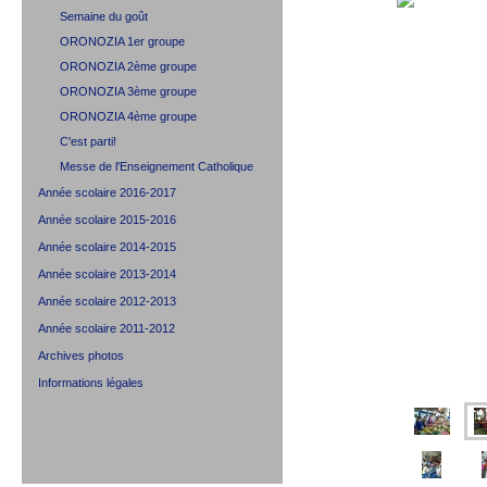
Semaine du goût
ORONOZIA 1er groupe
ORONOZIA 2ème groupe
ORONOZIA 3ème groupe
ORONOZIA 4ème groupe
C'est parti!
Messe de l'Enseignement Catholique
Année scolaire 2016-2017
Année scolaire 2015-2016
Année scolaire 2014-2015
Année scolaire 2013-2014
Année scolaire 2012-2013
Année scolaire 2011-2012
Archives photos
Informations légales