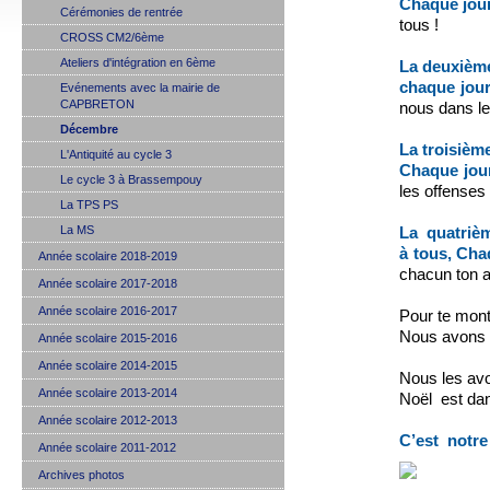
Chaque jou
Cérémonies de rentrée
tous !
CROSS CM2/6ème
Ateliers d'intégration en 6ème
La deuxième
chaque jou
Evénements avec la mairie de
CAPBRETON
nous dans le
Décembre
La troisièm
L'Antiquité au cycle 3
Chaque jou
Le cycle 3 à Brassempouy
les offense
La TPS PS
La MS
La quatriè
à tous,
Cha
Année scolaire 2018-2019
chacun ton 
Année scolaire 2017-2018
Année scolaire 2016-2017
Pour te mont
Nous avons 
Année scolaire 2015-2016
Année scolaire 2014-2015
Nous les avo
Année scolaire 2013-2014
Noël est dans
Année scolaire 2012-2013
C’est notre
Année scolaire 2011-2012
Archives photos