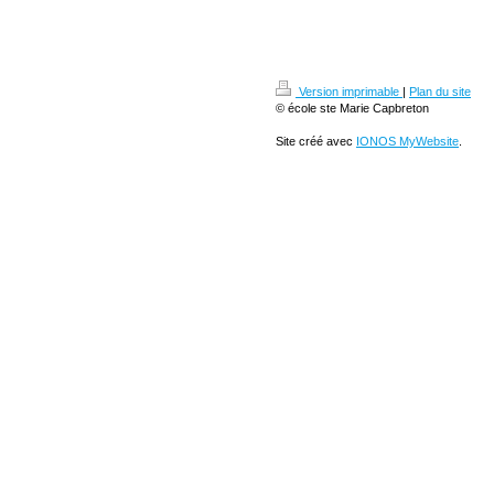
Version imprimable
|
Plan du site
© école ste Marie Capbreton
Site créé avec
IONOS MyWebsite
.