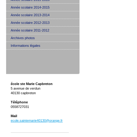
Année scolaire 2014-2015
Année scolaire 2013-2014
Année scolaire 2012-2013
Année scolaire 2011-2012
Archives photos
Informations légales
école ste Marie Capbreton
5 avenue de verdun
40130 capbreton
Téléphone
0558727031
Mail
ecole.saintemarie40130@orange.fr