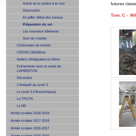
Article de la cantine à la cour
futures class
Destruction
Tom. C - Mil
En juillet: début des travaux
Préparation du sol
Les nouveaux bâtiments
Suivi de chantier
Cérémonies de rentrée
CROSS CM2/6ème
Ateliers d'intégration en 6ème
Evénements avec la mairie de
CAPBRETON
Décembre
L'Antiquité au cycle 3
Le cycle 3 à Brassempouy
La TPS PS
La MS
Année scolaire 2018-2019
Année scolaire 2017-2018
Année scolaire 2016-2017
Année scolaire 2015-2016