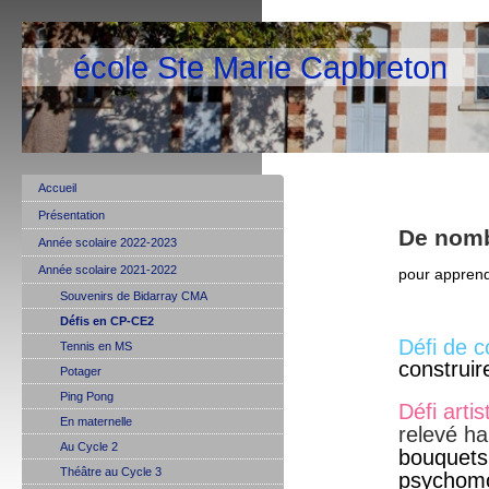
école Ste Marie Capbreton
Accueil
Présentation
De nomb
Année scolaire 2022-2023
Année scolaire 2021-2022
pour apprend
Souvenirs de Bidarray CMA
Défis en CP-CE2
Défi de c
Tennis en MS
construi
Potager
Ping Pong
Défi artis
En maternelle
relevé ha
Au Cycle 2
bouquets 
Théâtre au Cycle 3
psychomot