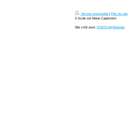
Version imprimable
|
Plan du site
© école ste Marie Capbreton
Site créé avec
IONOS MyWebsite
.