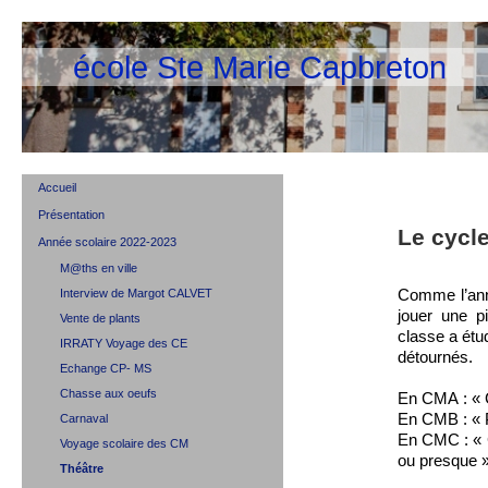
école Ste Marie Capbreton
Accueil
Présentation
Le cycl
Année scolaire 2022-2023
M@ths en ville
Comme l’ann
Interview de Margot CALVET
jouer une p
Vente de plants
classe a étu
IRRATY Voyage des CE
détournés.
Echange CP- MS
Chasse aux oeufs
En CMA : « C
En CMB : « 
Carnaval
En CMC : « 
Voyage scolaire des CM
ou presque 
Théâtre