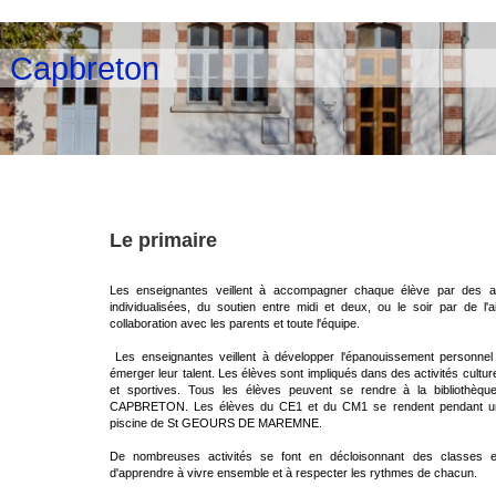
e Capbreton
Le primaire
Les enseignantes veillent à accompagner chaque élève par des act
individualisées, du soutien entre midi et deux, ou le soir par de l'a
collaboration avec les parents et toute l'équipe.
Les enseignantes veillent à développer l'épanouissement personnel
émerger leur talent. Les élèves sont impliqués dans des activités culturel
et sportives. Tous les élèves peuvent se rendre à la bibliothèqu
CAPBRETON. Les élèves du CE1 et du CM1 se rendent pendant un
piscine de St GEOURS DE MAREMNE.
De nombreuses activités se font en décloisonnant des classes
d'apprendre à vivre ensemble et à respecter les rythmes de chacun.