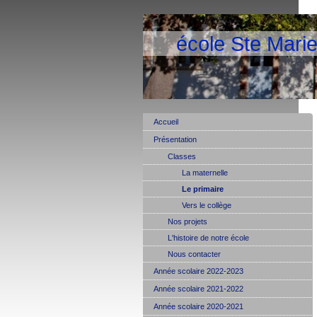
école Ste Mari
Accueil
Présentation
Classes
La maternelle
Le primaire
Vers le collège
Nos projets
L'histoire de notre école
Nous contacter
Année scolaire 2022-2023
Année scolaire 2021-2022
Année scolaire 2020-2021