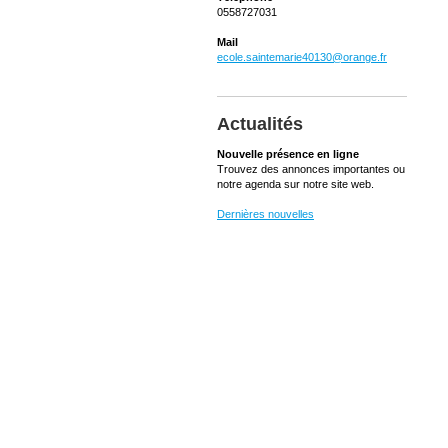
0558727031
Mail
ecole.saintemarie40130@orange.fr
Actualités
Nouvelle présence en ligne
Trouvez des annonces importantes ou
notre agenda sur notre site web.
Dernières nouvelles